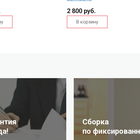
.
2 800 руб.
ну
В корзину
антия
Сборка
да!
по фиксированн