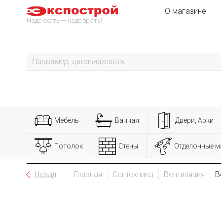
О магазине
Надо ехать — надо брать!
Мебель
Ванная
Двери, Арки
Потолок
Стены
Отделочные м
Назад
Главная
Сантехника
Вентиляция
В