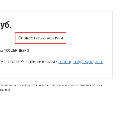
уб.
Оповестить о наличии
az 100 ZERNBERG
 на сайте? Напишите нам -
manager2@expopk.ru
ельна только при покупке в интернет-магазине и может отличаться от цен в
газинах