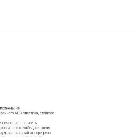
ыполнены из
рочного ABS-пластика, стойкого
и позволяет повысить
ора и срок службы двигателя.
рудован защитой от перегрева.