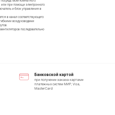
 посредством комнатного
 или при помощи электронного
ючатель и блок управления в
ется в канал соответствующего
 гибкими воздуховодами
утов.
 вентиляторов последовательно
Банковской картой
при получении заказа картами
платежных систем МИР, Visa,
MasterCard