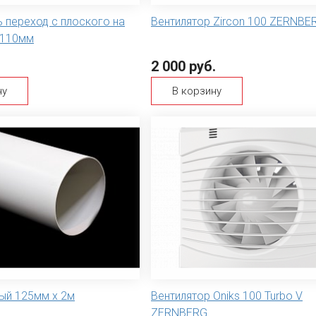
 переход с плоского на
Вентилятор Zircon 100 ZERNBE
х110мм
2 000 руб.
ну
В корзину
ый 125мм х 2м
Вентилятор Oniks 100 Turbo V
ZERNBERG