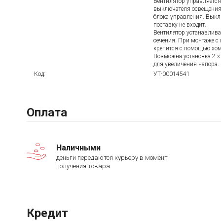
Вентилятор управляется
выключателя освещения
блока управления. Выкл
поставку не входит.
Вентилятор устанавлива
сечения. При монтаже с
крепится с помощью хом
Возможна установка 2-х
для увеличения напора.
Код:
УТ-00014541
Оплата
Наличными
деньги передаются курьеру в момент
получения товара
Кредит