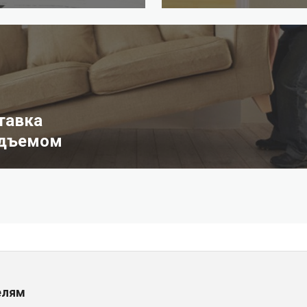
тавка
одъемом
елям