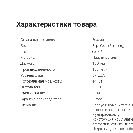
Характеристики товара
Страна изготовитель:
Россия
Бренд:
Зернберг (Zernberg)
Цвет:
белый
Материал:
Пластик, сталь
Диаметр:
100 мм
Производительность:
105, м³/ч
Уровень шума:
37, ДбА
Потребляемая мощность:
14, Вт
Частота тока:
50, Гц
Степень защиты:
IP X4
Гарантия производителя:
3 года
Описание:
Корпус и крыльчатка в
высококачественного и п
к ультрафиолету.
Конструкция крыльчатк
эффективность вентилят
Надёжный двигатель обо