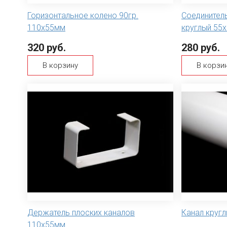
Горизонтальное колено 90гр.
Соединитель
110х55мм
круглый 55
320 руб.
280 руб.
В корзину
В корзи
Держатель плоских каналов
Канал кругл
110х55мм