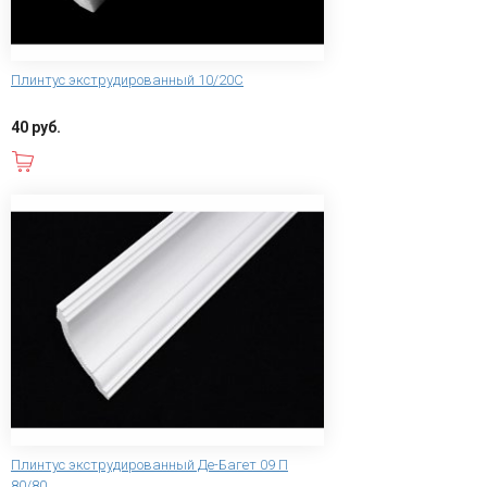
Плинтус экструдированный 10/20С
40 руб.
В корзину
Плинтус экструдированный Де-Багет 09 П
80/80