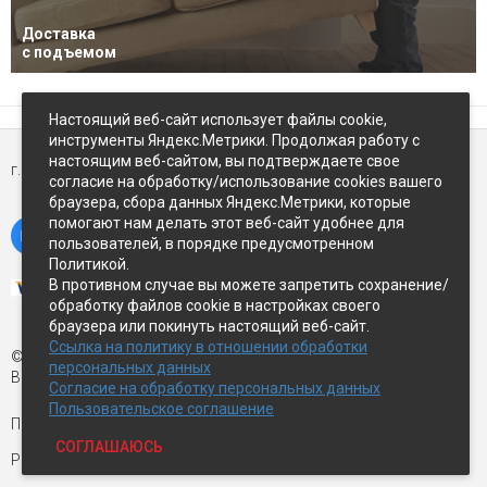
Доставка
с подъемом
Настоящий веб-сайт использует файлы cookie,
инструменты Яндекс.Метрики. Продолжая работу с
настоящим веб-сайтом, вы подтверждаете свое
г. Петропавловск-Камчатский,
ул Восточное-шоссе, д.5
согласие на обработку/использование cookies вашего
браузера, сбора данных Яндекс.Метрики, которые
помогают нам делать этот веб-сайт удобнее для
пользователей, в порядке предусмотренном
Политикой.
В противном случае вы можете запретить сохранение/
обработку файлов cookie в настройках своего
браузера или покинуть настоящий веб-сайт.
Ссылка на политику в отношении обработки
© Экспострой, 2026 г.
персональных данных
Все права защищены
Согласие на обработку персональных данных
Пользовательское соглашение
Письмо директору:
manager1@expopk.ru
СОГЛАШАЮСЬ
Разработка сайта —
студия ROImaster