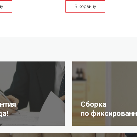
ну
В корзину
антия
Сборка
да!
по фиксированн