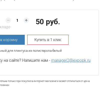
50 руб.
складе
ь
в корзину
Купить в 1 клик
ьный для плинтуса из полистерола белый
 на сайте? Напишите нам -
manager2@expopk.ru
ельна только при покупке в интернет-магазине и может отличаться от цен в
газинах