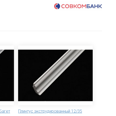
Багет
Плинтус экструдированный 12/35