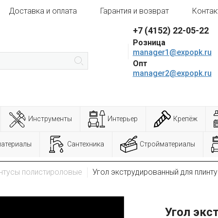
Доставка и оплата
Гарантия и возврат
Контак
+7 (4152) 22-05-22
Розница
manager1@expopk.ru
Опт
manager2@expopk.ru
Инструменты
Интерьер
Крепёж
материалы
Сантехника
Стройматериалы
нтусы полистироловые
Угол экструдированный для плинт
Угол экс