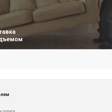
тавка
одъемом
елям
и оплата