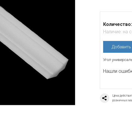
Количество:
Наличие:
на 
Добавит
Угол универсал
Нашли ошибку
Цена действит
розничных ма