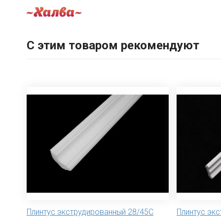
С этим товаром рекомендуют
Плинтус экструдированный 28/45С
Плинтус эк