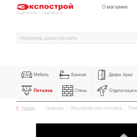
О магазине
Надо ехать — надо брать!
Мебель
Ванная
Двери, Арки
Потолок
Стены
Отделочные 
Назад
Главная
Обустройство потолка
Пли