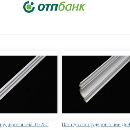
струдированный 01/25С
Плинтус экструдированный Де-