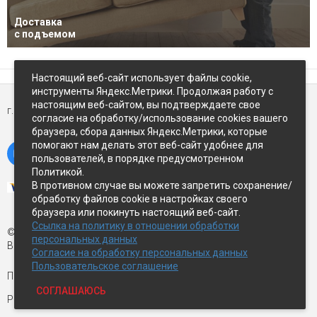
Доставка
с подъемом
Настоящий веб-сайт использует файлы cookie,
инструменты Яндекс.Метрики. Продолжая работу с
настоящим веб-сайтом, вы подтверждаете свое
г. Петропавловск-Камчатский,
ул Восточное-шоссе, д.5
согласие на обработку/использование cookies вашего
браузера, сбора данных Яндекс.Метрики, которые
помогают нам делать этот веб-сайт удобнее для
пользователей, в порядке предусмотренном
Политикой.
В противном случае вы можете запретить сохранение/
обработку файлов cookie в настройках своего
браузера или покинуть настоящий веб-сайт.
Ссылка на политику в отношении обработки
© Экспострой, 2026 г.
персональных данных
Все права защищены
Согласие на обработку персональных данных
Пользовательское соглашение
Письмо директору:
manager1@expopk.ru
СОГЛАШАЮСЬ
Разработка сайта —
студия ROImaster