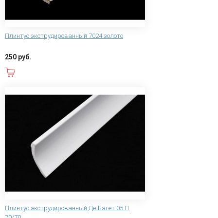
Плинтус экструдированный 7024 золото
250 руб.
В корзину
Плинтус экструдированный Де-Багет 05 П
70/70