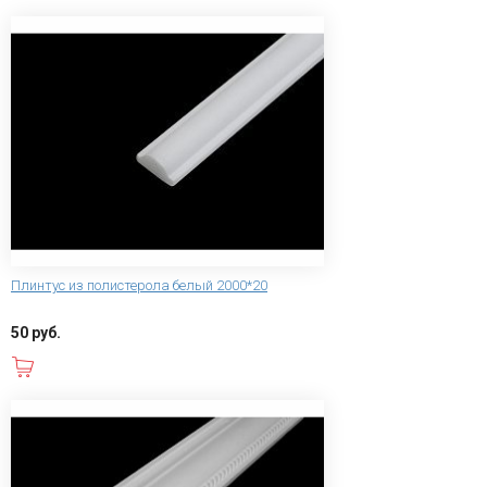
Плинтус из полистерола белый 2000*20
50 руб.
В корзину