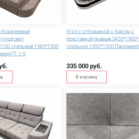
й Коричневый
Угол с оттоманкой с баром с
т+подсвет
приставкой правый 3420*1900
1100 спальный 1960*1500
спальное 1950*1500 Парламент
аментТТ 1/5
уб.
335 000 руб.
ну
В корзину