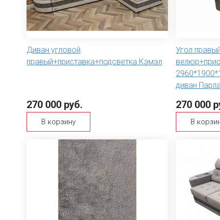
Диван угловой
Угол правы
правый+приставка+подсветка Кэмэл
велюр+прис
2960*1900*
диван Парл
270 000 руб.
270 000 р
В корзину
В корзи