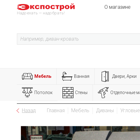
О магазине
Надо ехать — надо брать!
Мебель
Ванная
Двери, Арки
Потолок
Стены
Отделочные м
Назад
Главная
Мебель
Диваны
Угловые