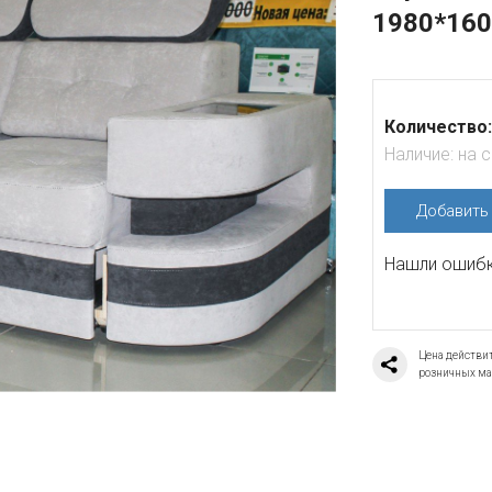
1980*160
Количество:
Наличие:
на 
Добавит
Нашли ошибку
Цена действит
розничных ма