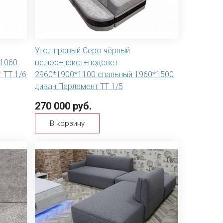
Угол правый Серо чёрный
*1060
велюр+прист+подсвет
 ТТ 1/6
2960*1900*1100 спальный 1960*1500
диван Парламент ТТ 1/5
270 000 руб.
В корзину