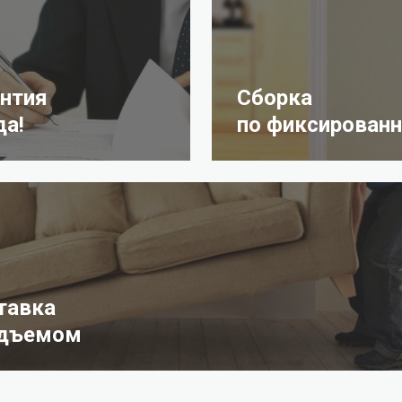
антия
Сборка
да!
по фиксированн
тавка
одъемом