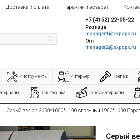
Доставка и оплата
Гарантия и возврат
Контак
+7 (4152) 22-05-22
Розница
manager1@expopk.ru
Опт
manager2@expopk.ru
Инструменты
Интерьер
Крепёж
атериалы
Сантехника
Стройматериалы
Серый велюр 2600*1060*1100 спальный 1980*1600 Парла
Серый ве