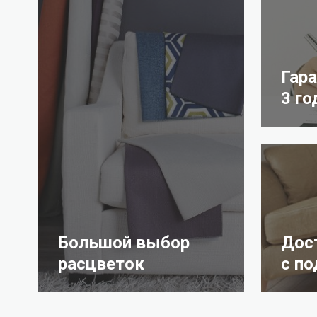
Гар
3 го
Большой выбор
Дос
расцветок
с п