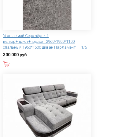
Угол левый Серо чёрный
велюр+прист+подсвет 2960*1900*1100
спальный 1960*1500 диван ПарламентТТ 1/5
300 000 руб.
В корзину