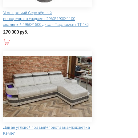
Угол правый Серо чёрный
велюр+прист+подсвет 2960*1900*1100
спальный 1960*1500 диван Парламент ТТ 1/5
270 000 руб.
В корзину
Диван угловой правый+приставка+подсветка
Кэмэл