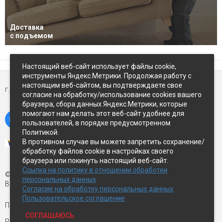
Доставка
с подъемом
Настоящий веб-сайт использует файлы cookie,
инструменты Яндекс.Метрики. Продолжая работу с
настоящим веб-сайтом, вы подтверждаете свое
г. Петропавловск-Камчатский,
ул Восточное-шоссе, д.5
согласие на обработку/использование cookies вашего
браузера, сбора данных Яндекс.Метрики, которые
помогают нам делать этот веб-сайт удобнее для
пользователей, в порядке предусмотренном
Политикой.
В противном случае вы можете запретить сохранение/
обработку файлов cookie в настройках своего
браузера или покинуть настоящий веб-сайт.
Ссылка на политику в отношении обработки
© Экспострой, 2026 г.
персональных данных
Все права защищены
Согласие на обработку персональных данных
Пользовательское соглашение
Письмо директору:
manager1@expopk.ru
СОГЛАШАЮСЬ
Разработка сайта —
студия ROImaster