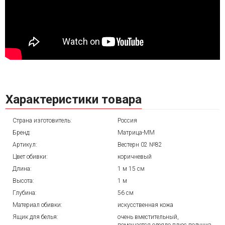
Характеристики товара
Страна изготовитель:
Россия
Бренд:
Матрица-ММ
Артикул:
Вестерн 02 №82
Цвет обивки:
коричневый
Длина:
1 м 15 см
Высота:
1 м
Глубина:
56 см
Материал обивки:
искусственная кожа
Ящик для белья:
очень вместительный,