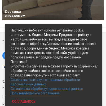
Доставка
с подъемом
Настоящий веб-сайт использует файлы cookie,
инструменты Яндекс.Метрики. Продолжая работу с
настоящим веб-сайтом, вы подтверждаете свое
г. Петропавловск-Камчатский,
ул Восточное-шоссе, д.5
согласие на обработку/использование cookies вашего
браузера, сбора данных Яндекс.Метрики, которые
помогают нам делать этот веб-сайт удобнее для
пользователей, в порядке предусмотренном
Политикой.
В противном случае вы можете запретить сохранение/
обработку файлов cookie в настройках своего
браузера или покинуть настоящий веб-сайт.
Ссылка на политику в отношении обработки
© Экспострой, 2026 г.
персональных данных
Все права защищены
Согласие на обработку персональных данных
Пользовательское соглашение
Письмо директору:
manager1@expopk.ru
СОГЛАШАЮСЬ
Разработка сайта —
студия ROImaster