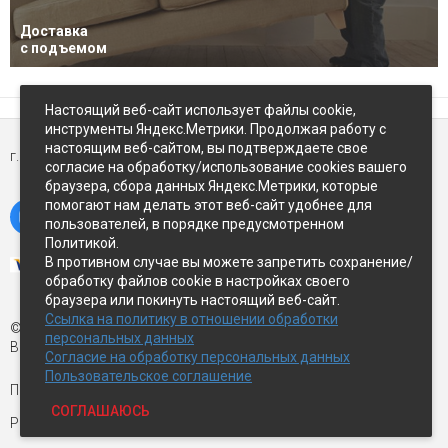
Доставка
с подъемом
Настоящий веб-сайт использует файлы cookie,
инструменты Яндекс.Метрики. Продолжая работу с
настоящим веб-сайтом, вы подтверждаете свое
г. Петропавловск-Камчатский,
ул Восточное-шоссе, д.5
согласие на обработку/использование cookies вашего
браузера, сбора данных Яндекс.Метрики, которые
помогают нам делать этот веб-сайт удобнее для
пользователей, в порядке предусмотренном
Политикой.
В противном случае вы можете запретить сохранение/
обработку файлов cookie в настройках своего
браузера или покинуть настоящий веб-сайт.
Ссылка на политику в отношении обработки
© Экспострой, 2026 г.
персональных данных
Все права защищены
Согласие на обработку персональных данных
Пользовательское соглашение
Письмо директору:
manager1@expopk.ru
СОГЛАШАЮСЬ
Разработка сайта —
студия ROImaster