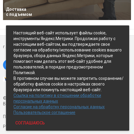
Доставка
с подъемом
Настоящий веб-сайт использует файлы cookie,
инструменты Яндекс.Метрики. Продолжая работу с
настоящим веб-сайтом, вы подтверждаете свое
г. Петропавловск-Камчатский,
ул Восточное-шоссе, д.5
согласие на обработку/использование cookies вашего
браузера, сбора данных Яндекс.Метрики, которые
помогают нам делать этот веб-сайт удобнее для
пользователей, в порядке предусмотренном
Политикой.
В противном случае вы можете запретить сохранение/
обработку файлов cookie в настройках своего
браузера или покинуть настоящий веб-сайт.
Ссылка на политику в отношении обработки
© Экспострой, 2026 г.
персональных данных
Все права защищены
Согласие на обработку персональных данных
Пользовательское соглашение
Письмо директору:
manager1@expopk.ru
СОГЛАШАЮСЬ
Разработка сайта —
студия ROImaster