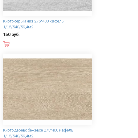
Киото серый низ 275*400 кафель
1/15/540/59,4м2
150 руб.
В корзину
Киото дерево бежевое 275*400 кафель
1/15/540/59,4м2