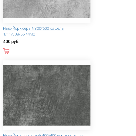
Нью-Йорк серый 300*600 кафель
1/11/308/55,44м2
400 руб.
В корзину
Нью-Йорк пол серый 400*400 керамогранит