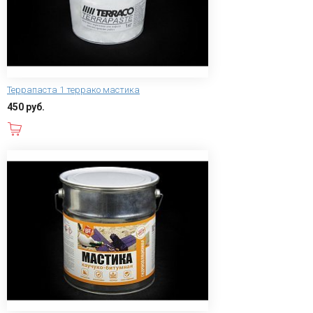
Террапаста 1 террако мастика
450 руб.
В корзину