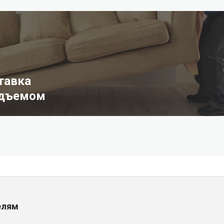
тавка
одъемом
елям