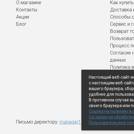
О магазине
Как купить
Контакты
Доставка 
Акции
Способы 
Блог
Сервис и г
Возврат т
Пользоват
Процесс п
Согласие 
данных
Политика 
персональ
Настоящий веб-сайт и
с настоящим веб-сайт
вашего браузера, сбо
удобнее для пользова
В противном случае в
своего браузера или п
Ссылка на политику в
Согласие на обработк
Письмо директору:
manager1@expopk.ru
Пользовательское со