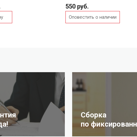
.
550 руб.
ну
Оповестить о наличии
антия
Сборка
да!
по фиксированн