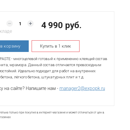
4 990 руб.
складе
ь
в корзину
Купить в 1 клик
ASTE - многоцелевой готовый к применению клеящий состав
анита, мрамора. Данный состав отличается превосходным
остойкий. Идеально подходит для работ на внутренних
 бетона, лёгкого бетона, штукатурных плит и т.д.
 на сайте? Напишите нам -
manager2@expopk.ru
ельна только при покупке в интернет-магазине и может отличаться от цен в
газинах