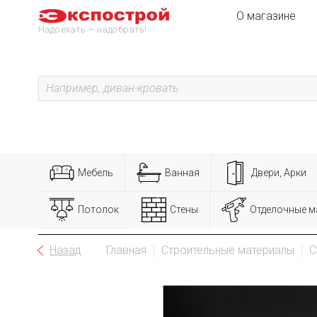
О магазине
Надо ехать — надо брать!
Мебель
Ванная
Двери, Арки
Потолок
Стены
Отделочные м
Назад
Главная
Строительные материалы
С