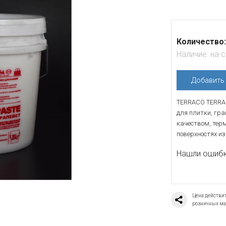
Количество:
Наличие:
на 
Добавит
TERRACO TERRAP
для плитки, гр
качеством, терм
поверхностях из
Нашли ошибку
Цена действит
розничных ма