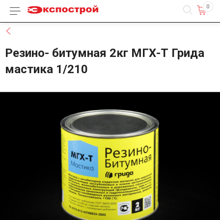
0
Каталог товаров
Назад
Резино- битумная 2кг МГХ-Т Грида
мастика 1/210