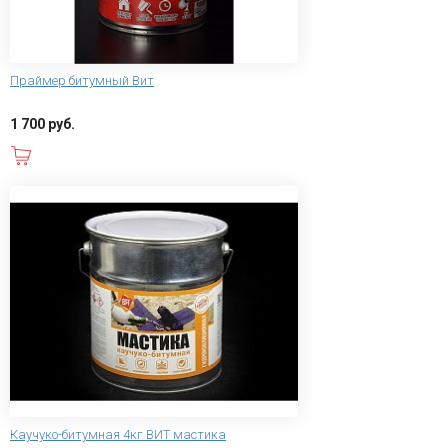
Праймер битумный Вит
1 700 руб.
В корзину
Каучуко-битумная 4кг ВИТ мастика