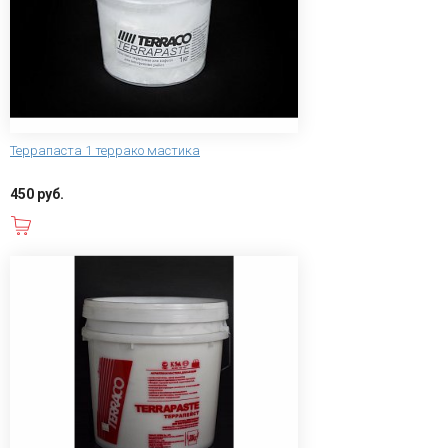
Террапаста 1 террако мастика
450 руб.
В корзину