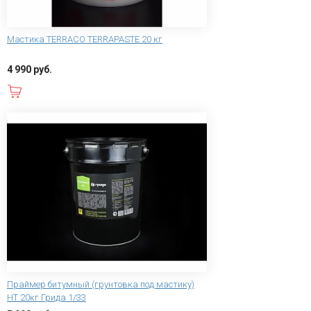
Мастика TERRACO TERRAPASTE 20 кг
4 990 руб.
В корзину
Праймер битумный (грунтовка под мастику)
НТ 20кг Грида 1/33