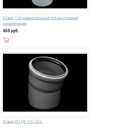
Отвод 110 универсальный для внутренней
канализации
650 руб.
В корзину
Отвод ПП ДУ-110 15гр.