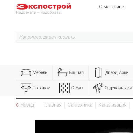
О магазине
Надо ехать — надо брать!
Мебель
Ванная
Двери, Арки
Потолок
Стены
Отделочные м
Назад
Главная
Сантехника
Канализация