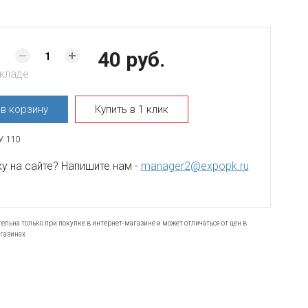
40 руб.
складе
ь
в корзину
Купить в 1 клик
У 110
 на сайте? Напишите нам -
manager2@expopk.ru
ельна только при покупке в интернет-магазине и может отличаться от цен в
газинах