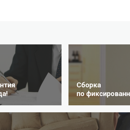
антия
Сборка
да!
по фиксированн