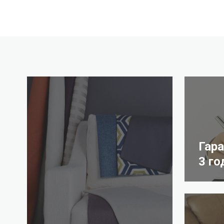
Гар
3 го