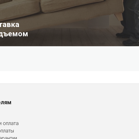
тавка
одъемом
елям
и оплата
оплаты
арантии