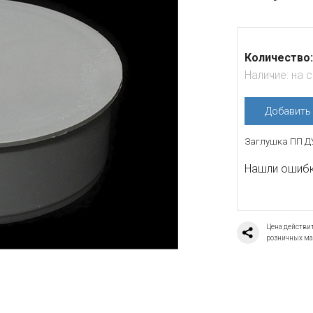
Количество:
Наличие:
на 
Добавит
Заглушка ПП Д
Нашли ошибку
Цена действит
розничных ма