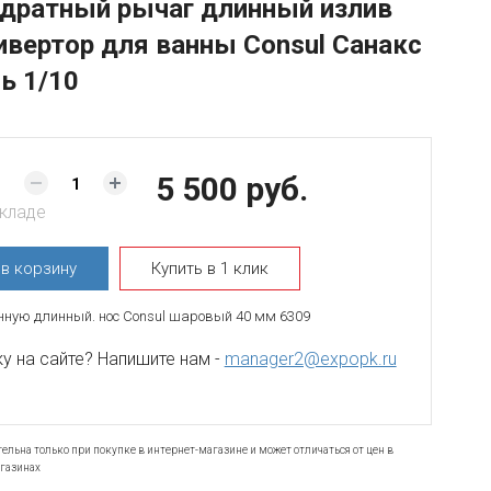
дратный рычаг длинный излив
ивертор для ванны Consul Санакс
ь 1/10
5 500 руб.
складе
ь
в корзину
Купить в 1 клик
нную длинный. нос Consul шаровый 40 мм 6309
 на сайте? Напишите нам -
manager2@expopk.ru
ельна только при покупке в интернет-магазине и может отличаться от цен в
газинах