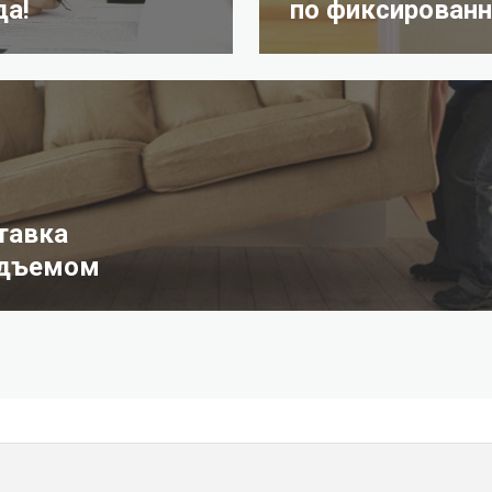
да!
по фиксированн
тавка
одъемом