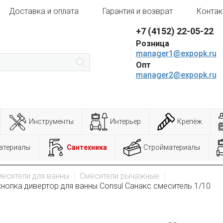
Доставка и оплата
Гарантия и возврат
Контак
+7 (4152) 22-05-22
Розница
manager1@expopk.ru
Опт
manager2@expopk.ru
Инструменты
Интерьер
Крепёж
атериалы
Сантехника
Стройматериалы
есители для ванны
Смесители рычажные
нопка дивертор для ванны Consul Санакс смеситель 1/10