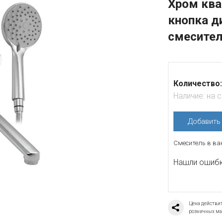
Хром ква
кнопка д
смесител
Количество:
Наличие:
на 
Добавит
Смеситель в ва
Нашли ошибку
Цена действит
розничных ма