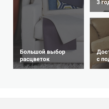
3 го
Большой выбор
Дос
расцветок
с п