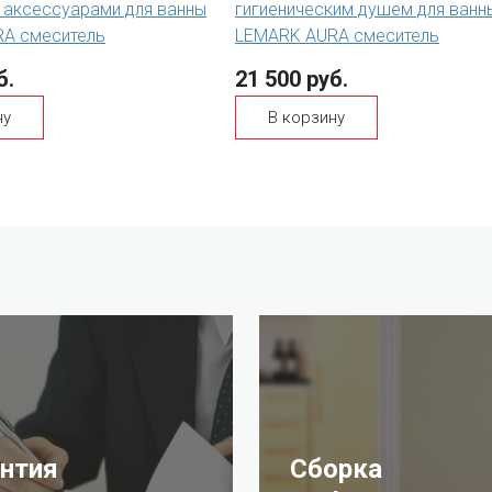
 аксессуарами для ванны
гигиеническим душем для ванн
A смеситель
LEMARK AURA смеситель
б.
21 500 руб.
ну
В корзину
антия
Сборка