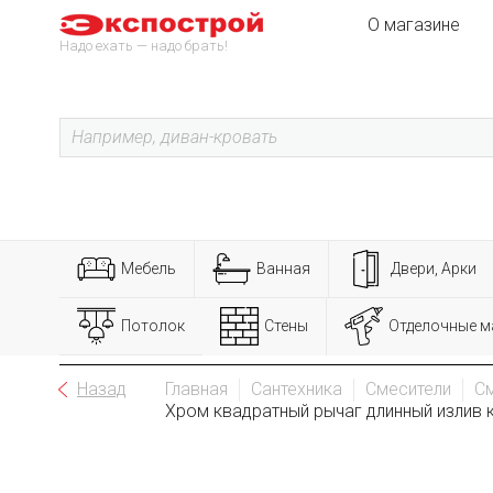
О магазине
Надо ехать — надо брать!
Мебель
Ванная
Двери, Арки
Потолок
Стены
Отделочные м
Назад
Главная
Сантехника
Смесители
См
Хром квадратный рычаг длинный излив к