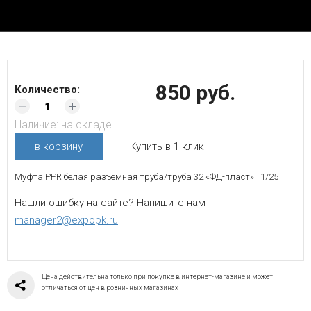
850 руб.
Количество:
Наличие:
на складе
в корзину
Купить в 1 клик
Муфта PPR белая разъемная труба/труба 32 «ФД-пласт» 1/25
Нашли ошибку на сайте? Напишите нам -
manager2@expopk.ru
Цена действительна только при покупке в интернет-магазине и может
отличаться от цен в розничных магазинах