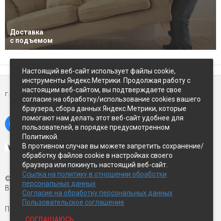
Доставка
с подъемом
Настоящий веб-сайт использует файлы cookie,
инструменты Яндекс.Метрики. Продолжая работу с
настоящим веб-сайтом, вы подтверждаете свое
г. Петропавловск-Камчатский,
ул Восточное-шоссе, д.5
согласие на обработку/использование cookies вашего
браузера, сбора данных Яндекс.Метрики, которые
помогают нам делать этот веб-сайт удобнее для
пользователей, в порядке предусмотренном
Политикой.
В противном случае вы можете запретить сохранение/
обработку файлов cookie в настройках своего
браузера или покинуть настоящий веб-сайт.
Ссылка на политику в отношении обработки
© Экспострой, 2026 г.
персональных данных
Все права защищены
Согласие на обработку персональных данных
Пользовательское соглашение
Письмо директору:
manager1@expopk.ru
СОГЛАШАЮСЬ