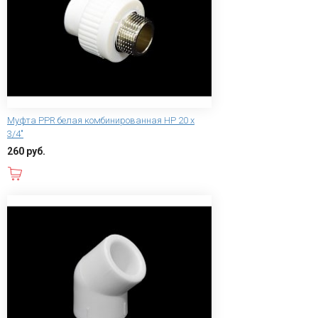
Муфта PPR белая комбинированная НР 20 х
3/4"
260 руб.
В корзину