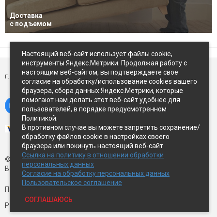
Доставка
с подъемом
Настоящий веб-сайт использует файлы cookie,
инструменты Яндекс.Метрики. Продолжая работу с
настоящим веб-сайтом, вы подтверждаете свое
г. Петропавловск-Камчатский,
ул Восточное-шоссе, д.5
согласие на обработку/использование cookies вашего
браузера, сбора данных Яндекс.Метрики, которые
помогают нам делать этот веб-сайт удобнее для
пользователей, в порядке предусмотренном
Политикой.
В противном случае вы можете запретить сохранение/
обработку файлов cookie в настройках своего
браузера или покинуть настоящий веб-сайт.
Ссылка на политику в отношении обработки
© Экспострой, 2026 г.
персональных данных
Все права защищены
Согласие на обработку персональных данных
Пользовательское соглашение
Письмо директору:
manager1@expopk.ru
СОГЛАШАЮСЬ
Разработка сайта —
студия ROImaster