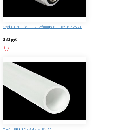
Муфта PPR белая комбинированная ВР 25 х1"
380 руб.
В корзину
Труба PPR 32 х 5,4 мм PN 20