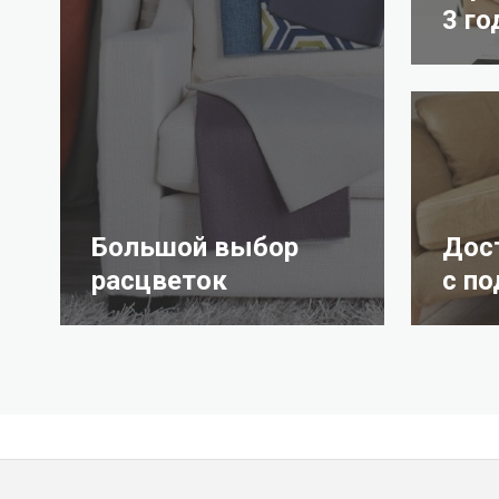
3 го
Большой выбор
Дос
расцветок
с п