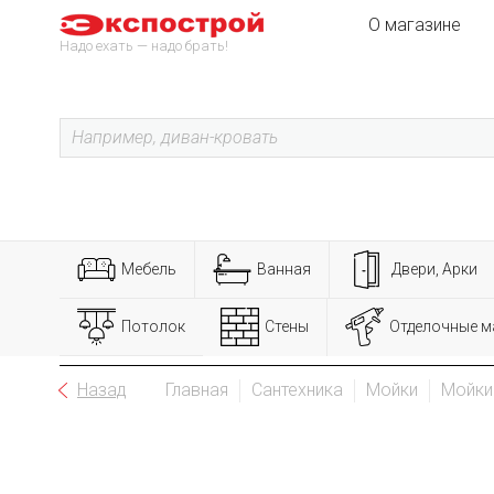
О магазине
Надо ехать — надо брать!
Мебель
Ванная
Двери, Арки
Потолок
Стены
Отделочные м
Назад
Главная
Сантехника
Мойки
Мойки