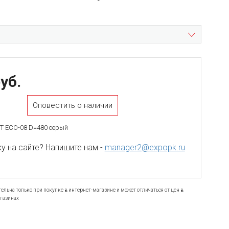
уб.
Оповестить о наличии
 ЕСО-08 D=480 серый
 на сайте? Напишите нам -
manager2@expopk.ru
ельна только при покупке в интернет-магазине и может отличаться от цен в
газинах