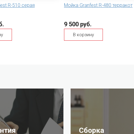
est R-510 серая
Мойка Granfest R-480 терракот
б.
9 500 руб.
ну
В корзину
антия
Сборка