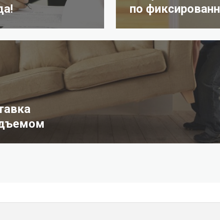
да!
по фиксированн
тавка
одъемом