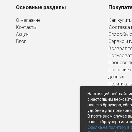
Основные разделы
Покупат
О магазине
Как купить
Контакты
Доставка 
Акции
Способы 
Блог
Сервис и г
Возврат т
Пользоват
Процесс п
Согласие 
данных
Политика 
персональ
Настоящий веб-сайт и
с настоящим веб-сайт
вашего браузера, сбо
удобнее для пользова
В противном случае в
своего браузера или п
Ссылка на политику в