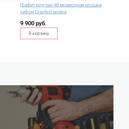
Графит круглая 48 мраморная крошка
сифон Granfest мойка
9 900 руб.
В корзину