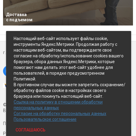
Доставка
с подъемом
Настоящий веб-сайт использует файлы cookie,
инструменты Яндекс.Метрики. Продолжая работу с
настоящим веб-сайтом, вы подтверждаете свое
г. Петропавловск-Камчатский,
ул Восточное-шоссе, д.5
согласие на обработку/использование cookies вашего
браузера, сбора данных Яндекс.Метрики, которые
помогают нам делать этот веб-сайт удобнее для
пользователей, в порядке предусмотренном
Политикой.
В противном случае вы можете запретить сохранение/
обработку файлов cookie в настройках своего
браузера или покинуть настоящий веб-сайт.
Ссылка на политику в отношении обработки
© Экспострой, 2026 г.
персональных данных
Все права защищены
Согласие на обработку персональных данных
Пользовательское соглашение
Письмо директору:
manager1@expopk.ru
СОГЛАШАЮСЬ
Разработка сайта —
студия ROImaster