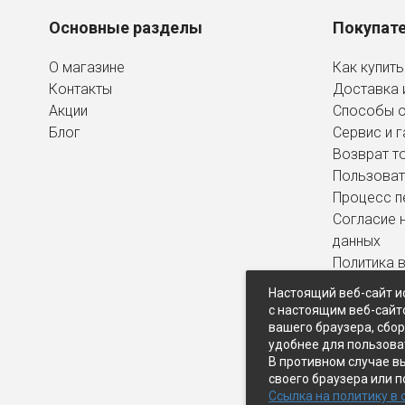
Основные разделы
Покупат
О магазине
Как купить
Контакты
Доставка 
Акции
Способы 
Блог
Сервис и г
Возврат т
Пользоват
Процесс п
Согласие 
данных
Политика 
персональ
Настоящий веб-сайт и
с настоящим веб-сайт
вашего браузера, сбо
удобнее для пользова
В противном случае в
своего браузера или п
Ссылка на политику в