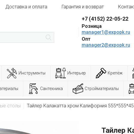
Доставка и оплата
Гарантия и возврат
Контак
+7 (4152) 22-05-22
Розница
manager1@expopk.ru
Опт
manager2@expopk.ru
Инструменты
Интерьер
Крепёж
атериалы
Сантехника
Стройматериалы
ые столы
Тайлер Калакатта хром Калифорния 555*555*45
Тайлер К