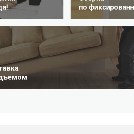
да!
по фиксированн
тавка
одъемом