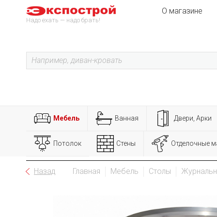
О магазине
Надо ехать — надо брать!
Мебель
Ванная
Двери, Арки
Потолок
Стены
Отделочные м
Назад
Главная
Мебель
Столы
Журнальн