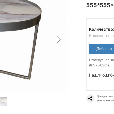
555*555*
Количество:
Наличие:
на 
Добавит
Стол журнальны
(8737543301)
Нашли ошибку
Цена действит
розничных ма