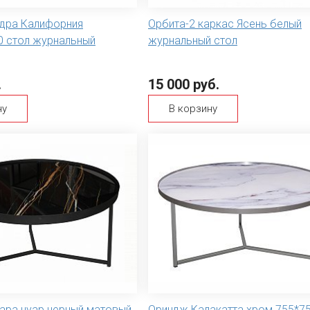
удра Калифорния
Орбита-2 каркас Ясень белый
0 стол журнальный
журнальный стол
.
15 000 руб.
ну
В корзину
ара нуар черный матовый
Ориндж Калакатта хром 755*7