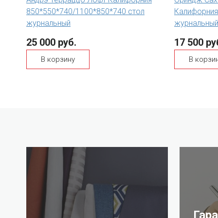
850*550*740/1100*850*740 стол
Калифорния
журнальный
журнальны
25 000 руб.
17 500 ру
В корзину
В корзи
Гар