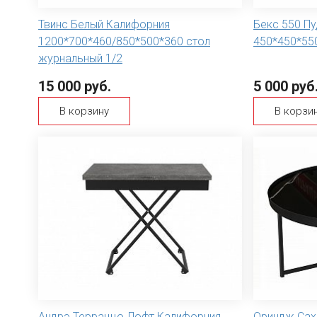
Твинс Белый Калифорния
Бекс 550 П
1200*700*460/850*500*360 стол
450*450*55
журнальный 1/2
15 000 руб.
5 000 руб
В корзину
В корзи
Андрэ Терраццо Лофт Калифорния
Ориндж Сах