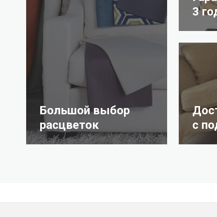
3 го
Большой выбор
Дос
расцветок
с п