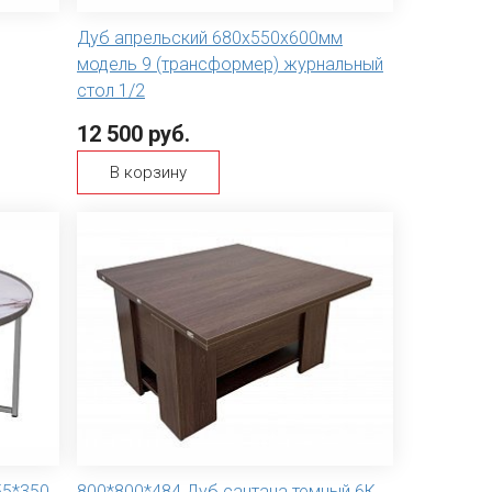
Дуб апрельский 680х550х600мм
модель 9 (трансформер) журнальный
стол 1/2
12 500 руб.
В корзину
55*350
800*800*484 Дуб сантана темный 6К