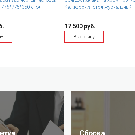
 775*775*350 стол
Калифорния стол журнальный
й
б.
17 500 руб.
ну
В корзину
антия
Сборка