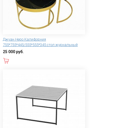
Джуан Неро Калифорния
755*755*445/555*555*345 стол журнальный
25 000 руб.
В корзину