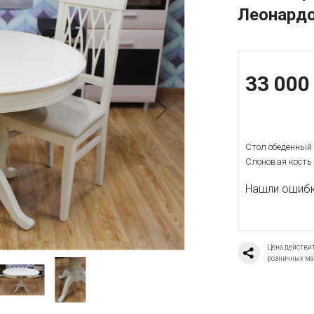
Леонардо
33 000
Стол обеденный
Слоновая кость
Нашли ошибку
Цена действит
розничных ма