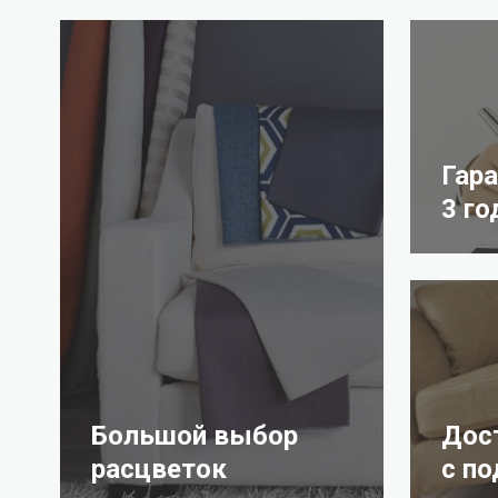
Гар
3 го
Большой выбор
Дос
расцветок
с п