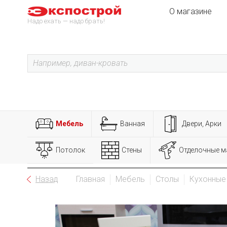
О магазине
Надо ехать — надо брать!
Мебель
Ванная
Двери, Арки
Потолок
Стены
Отделочные м
Назад
Главная
Мебель
Столы
Кухонные