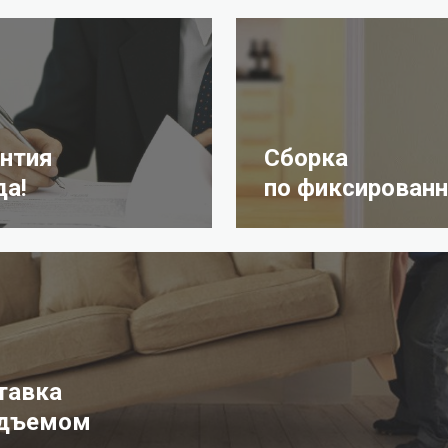
антия
Сборка
да!
по фиксированн
тавка
одъемом