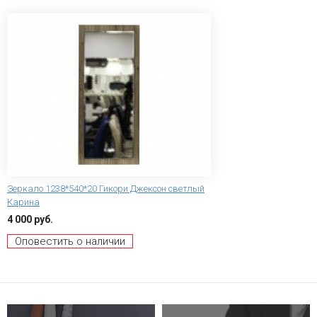
Зеркало 1238*540*20 Гикори Джексон светлый
Карина
4 000 руб.
Оповестить о наличии