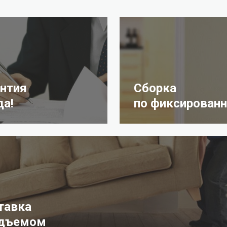
антия
Сборка
да!
по фиксированн
тавка
одъемом