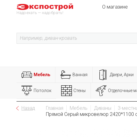
О магазине
Надо ехать — надо брать!
Мебель
Ванная
Двери, Арки
Потолок
Стены
Отделочные м
Назад
Главная
Мебель
Диваны
3-местн
Прямой Серый микровелюр 2420*1100 с