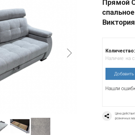
Прямой 
спальное
Виктория
Количество:
Наличие:
на 
Добавит
Нашли ошибку
Цена действит
розничных ма