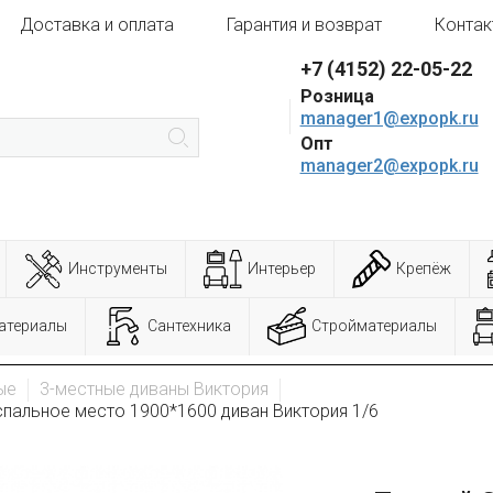
Доставка и оплата
Гарантия и возврат
Контак
+7 (4152) 22-05-22
Розница
manager1@expopk.ru
Опт
manager2@expopk.ru
Инструменты
Интерьер
Крепёж
атериалы
Сантехника
Стройматериалы
ые
3-местные диваны Виктория
пальное место 1900*1600 диван Виктория 1/6