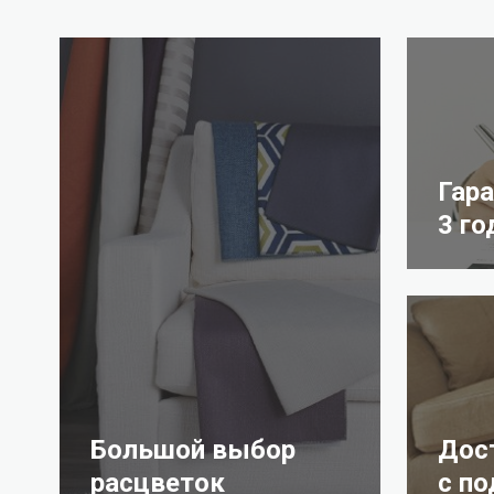
Гар
3 го
Большой выбор
Дос
расцветок
с п