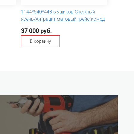
1144*540*448 5 ящиков Снежный
ясень/Антрацит матовый Грейс комод
37 000 руб.
В корзину