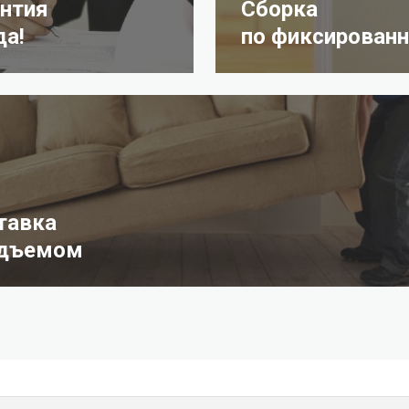
антия
Сборка
да!
по фиксированн
тавка
одъемом