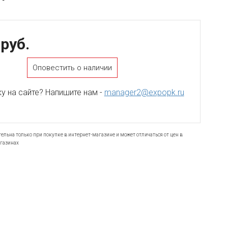
 руб.
Оповестить о наличии
 на сайте? Напишите нам -
manager2@expopk.ru
ельна только при покупке в интернет-магазине и может отличаться от цен в
газинах