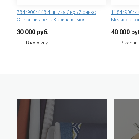
784*900*448 4 ящика Серый оникс
1184*900*4
Снежный ясень Карина комод
Мелисса ко
30 000 руб.
40 000 ру
В корзину
В корзи