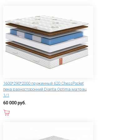
1600*290*2000 пружинный 620 ChessPocket
пена разносторонний Dianta Optima матрац
1/1
60 000 руб.
В корзину