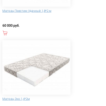
Матрац Престиж-Удачный 1,8*2 м
60 000 руб.
В корзину
Матрац Эко 1,4*2м