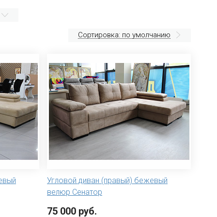
Сортировка: по умолчанию
евый
Угловой диван (правый) бежевый
велюр Сенатор
75 000 руб.