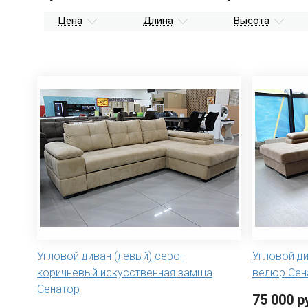
Цена
Длина
Высота
Угловой диван (левый) серо-
Угловой д
коричневый искусственная замша
велюр Сен
Сенатор
75 000 р