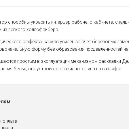
ор способны украсить интерьер рабочего кабинета, спальн
м из легкого холлофайбера.
дического эффекта, каркас усилен за счет березовых ламе
ервоначальную форму без образования продавленностей на
ащаются простым в эксплуатации механизмом раскладки Де
ения белья, это устройство откидного типа на газлифте.
елям
и оплата
оплаты