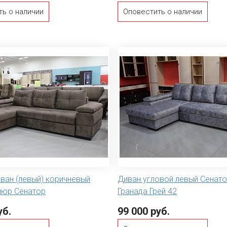
ть о наличии
Оповестить о наличии
ван (левый) коричневый
Диван угловой левый Сенат
люр Сенатор
Гранада Грей 42
уб.
99 000 руб.