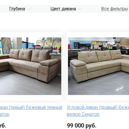
Глубина
Цвет дивана
Все фильтры
иван (левый) бежевый темный
Угловой диван (правый) беж
атор
велюр Сенатор
уб.
99 000 руб.