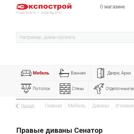
О магазине
Надо ехать — надо брать!
Мебель
Ванная
Двери, Арки
Потолок
Стены
Отделочные м
Назад
Главная
Мебель
Диваны
Угловые
Правые диваны Сенатор