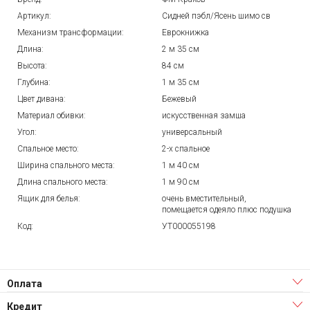
Артикул:
Сидней пэбл/Ясень шимо св
Механизм трансформации:
Еврокнижка
Длина:
2 м 35 см
Высота:
84 см
Глубина:
1 м 35 см
Цвет дивана:
Бежевый
Материал обивки:
искусственная замша
Угол:
универсальный
Спальное место:
2-х спальное
Ширина спального места:
1 м 40 см
Длина спального места:
1 м 90 см
Ящик для белья:
очень вместительный,
помещается одеяло плюс подушка
Код:
УТ000055198
Оплата
Кредит