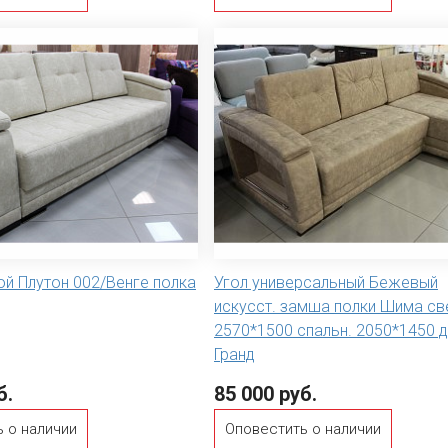
й Плутон 002/Венге полка
Угол универсальный Бежевый
искусст. замша полки Шима св
2570*1500 спальн. 2050*1450 
Гранд
б.
85 000 руб.
 о наличии
Оповестить о наличии