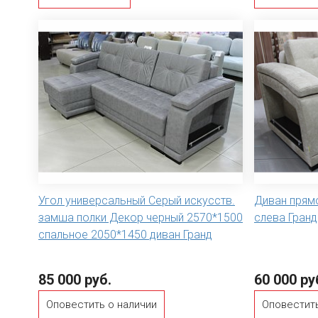
Угол универсальный Серый искусств.
Диван прямо
замша полки Декор черный 2570*1500
слева Гранд
спальное 2050*1450 диван Гранд
85 000 руб.
60 000 ру
Оповестить о наличии
Оповестить