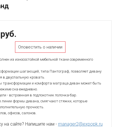
анд
 руб.
Оповестить о наличии
лнен из износостойкой мебельной ткани современного
формации шагающий, типа Пантограф, позволяет дивану
 в двуспальную кровать.
ты трансформации и комфорта матраца диван может быть
режиме сна ежедневно.
ели - встроенная в подлокотник полочка-бар.
ие линии формы дивана, смягчают стяжки, которые
ополнительную прочность.
лов, офисов, салонов.
 на сайте? Напишите нам -
manager2@expopk.ru