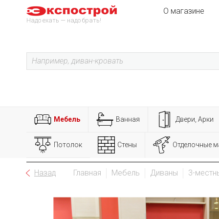
О магазине
Надо ехать — надо брать!
Мебель
Ванная
Двери, Арки
Потолок
Стены
Отделочные м
Назад
Главная
Мебель
Диваны
3-местн