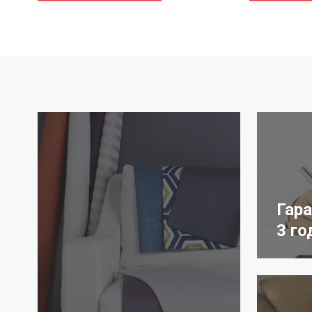
Гар
3 го