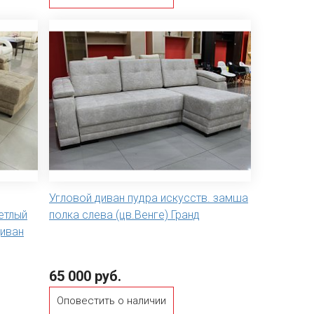
Угловой диван пудра искусств. замша
етлый
полка слева (цв.Венге) Гранд
диван
65 000 руб.
Оповестить о наличии