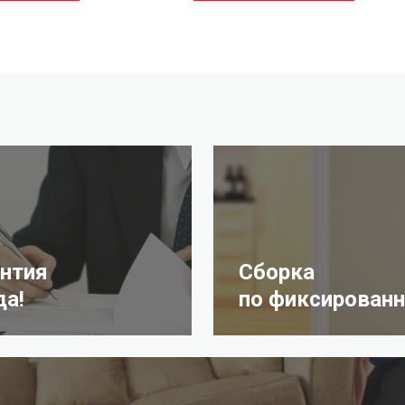
антия
Сборка
да!
по фиксированн