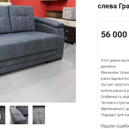
слева Гр
56 000
Этот диван выпо
дизайна.
Механизм транс
раскладываться
За счет просто
использован в 
Особенность мод
Четкие и строг
обеспечивают д
Подходит для за
Нашли ошибку