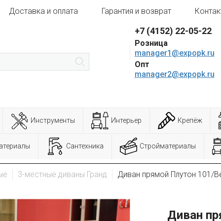
Доставка и оплата
Гарантия и возврат
Контак
+7 (4152) 22-05-22
Розница
manager1@expopk.ru
Опт
manager2@expopk.ru
Инструменты
Интерьер
Крепёж
атериалы
Сантехника
Стройматериалы
ые
3-местные диваны Гранд
Диван прямой Плутон 101/Ве
Диван пр