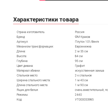
Характеристики товара
Страна изготовитель:
Россия
Бренд:
ФМ Краков
Артикул:
Плутон 101/Венге
Механизм трансформации:
Еврокнижка
Длина:
2 м 35 см
Высота:
84 см
Глубина:
95 см
Цвет дивана:
Графит
Материал обивки:
искусственная замша
Спальное место:
2-х спальное
Ширина спального места:
1 м 40 см
Длина спального места:
1 м 90 см
Ящик для белья:
очень вместительный, п
Режимы:
2440
Код:
УТ000033985