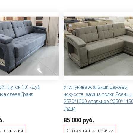
ой Плутон 101/Дуб
Угол универсальный Бежевы
ка слева Гранд
искусств. замша полки Ясень 
2570*1500 спальное 2050*1450
Гранд
б.
85 000 руб.
 о наличии
Оповестить о наличии