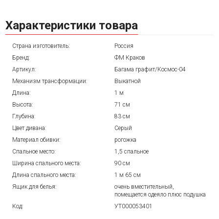
Характеристики товара
Страна изготовитель:
Россия
Бренд:
ФМ Краков
Артикул:
Багама графит/Космос-04
Механизм трансформации:
Выкатной
Длина:
1 м
Высота:
71 см
Глубина:
83 см
Цвет дивана:
Серый
Материал обивки:
рогожка
Спальное место:
1,5 спальное
Ширина спального места:
90 см
Длина спального места:
1 м 65 см
Ящик для белья:
очень вместительный,
помещается одеяло плюс подушка
Код:
УТ000053401