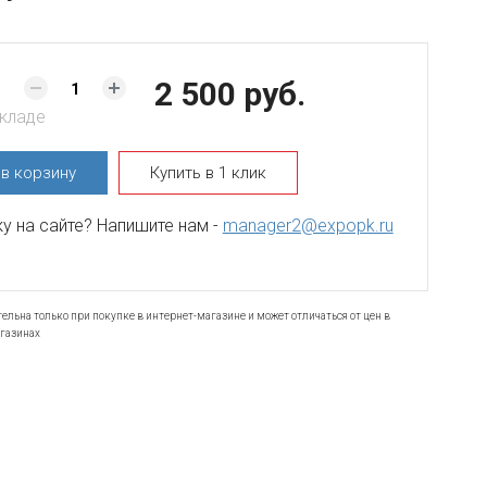
2 500 руб.
складе
ь
в корзину
Купить в 1 клик
 на сайте? Напишите нам -
manager2@expopk.ru
ельна только при покупке в интернет-магазине и может отличаться от цен в
газинах