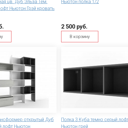
ая цв. Дуб Эльза Тем.
Ньютон полка 1/2
лофт Ньютон Грэй кровать
б.
2 500 руб.
ну
В корзину
ансформер открытый Дуб
Полка 3 Куба темно серый лоф
й лофт Ньютон
Ньютон грей