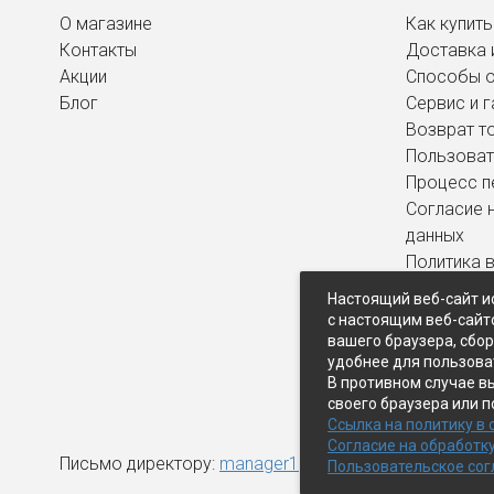
О магазине
Как купить
Контакты
Доставка 
Акции
Способы 
Блог
Сервис и г
Возврат т
Пользоват
Процесс п
Согласие 
данных
Политика 
персональ
Настоящий веб-сайт и
с настоящим веб-сайт
вашего браузера, сбо
удобнее для пользова
В противном случае в
своего браузера или п
Ссылка на политику в
Согласие на обработк
Письмо директору:
manager1@expopk.ru
Пользовательское со