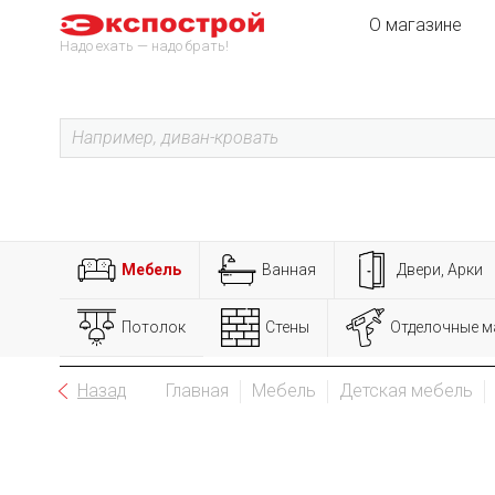
О магазине
Надо ехать — надо брать!
Мебель
Ванная
Двери, Арки
Потолок
Стены
Отделочные м
Назад
Главная
Мебель
Детская мебель