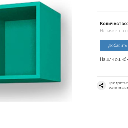
Количество:
Наличие:
на 
Добавит
Нашли ошибку
Цена действит
розничных ма