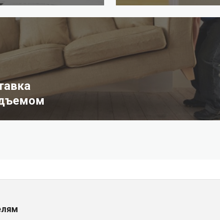
тавка
одъемом
елям