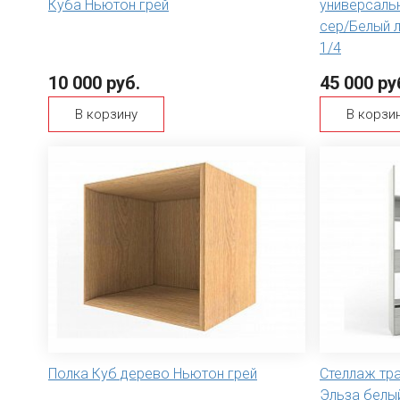
Куба Ньютон грей
универсальн
сер/Белый 
1/4
10 000 руб.
45 000 ру
В корзину
В корзи
Полка Куб дерево Ньютон грей
Стеллаж тр
Эльза белы