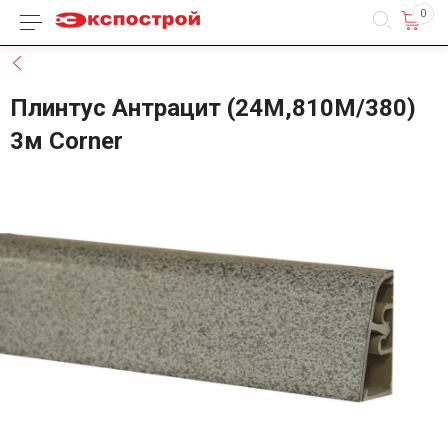
0
Каталог товаров
Назад
Плинтус Антрацит (24М,810М/380)
3м Corner