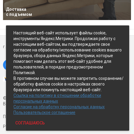
Доставка
с подъемом
Настоящий веб-сайт использует файлы cookie,
инструменты Яндекс.Метрики. Продолжая работу с
настоящим веб-сайтом, вы подтверждаете свое
г. Петропавловск-Камчатский,
ул Восточное-шоссе, д.5
согласие на обработку/использование cookies вашего
браузера, сбора данных Яндекс.Метрики, которые
помогают нам делать этот веб-сайт удобнее для
пользователей, в порядке предусмотренном
Политикой.
В противном случае вы можете запретить сохранение/
обработку файлов cookie в настройках своего
браузера или покинуть настоящий веб-сайт.
Ссылка на политику в отношении обработки
© Экспострой, 2026 г.
персональных данных
Все права защищены
Согласие на обработку персональных данных
Пользовательское соглашение
Письмо директору:
manager1@expopk.ru
СОГЛАШАЮСЬ
Разработка сайта —
студия ROImaster