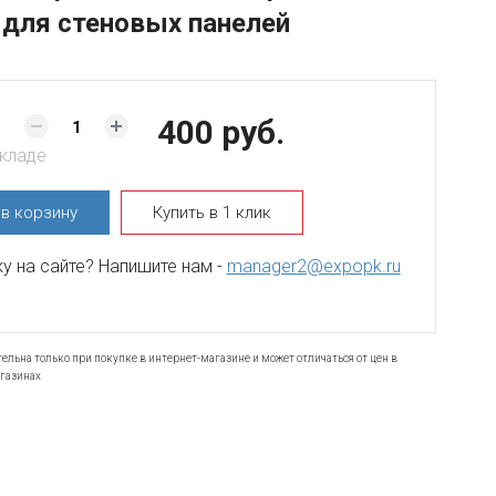
для стеновых панелей
400 руб.
складе
ь
в корзину
Купить в 1 клик
 на сайте? Напишите нам -
manager2@expopk.ru
ельна только при покупке в интернет-магазине и может отличаться от цен в
газинах