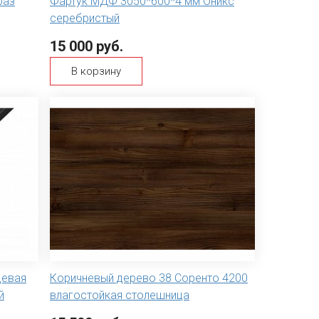
раз
Фартук МДФ 3050*600*4 мм Оникс
серебристый
15 000 руб.
В корзину
цевая
Коричневый дерево 38 Соренто 4200
й
влагостойкая столешница