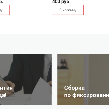
б.
400 руб.
ну
В корзину
антия
Сборка
да!
по фиксированн