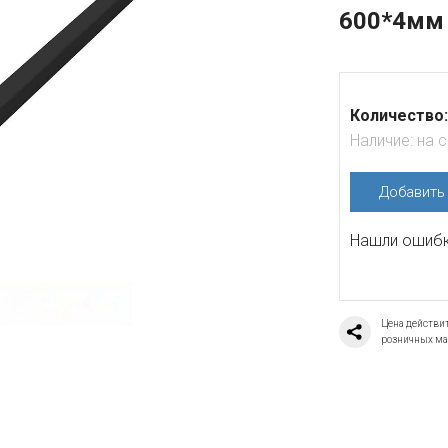
600*4мм 
Количество:
Наличие:
на 
Добавит
Нашли ошибку
Цена действит
розничных ма