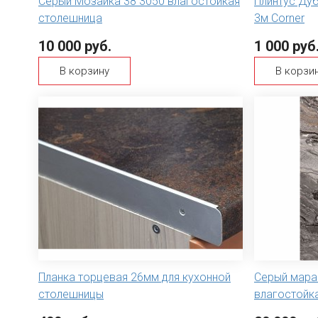
Серый Мозаика 38 3050 влагостойкая
Плинтус Дуб
столешница
3м Corner
10 000 руб.
1 000 руб
В корзину
В корзи
Планка торцевая 26мм для кухонной
Серый мара
столешницы
влагостойк