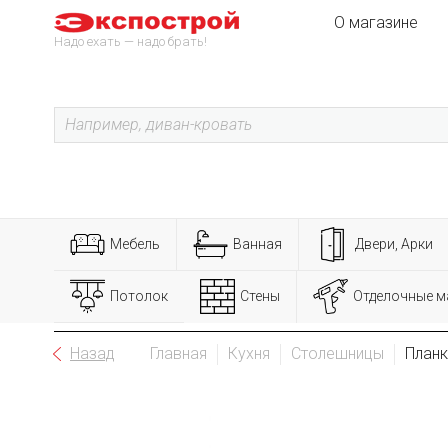
О магазине
Надо ехать — надо брать!
Мебель
Ванная
Двери, Арки
Потолок
Стены
Отделочные м
Назад
Главная
Кухня
Столешницы
Планк