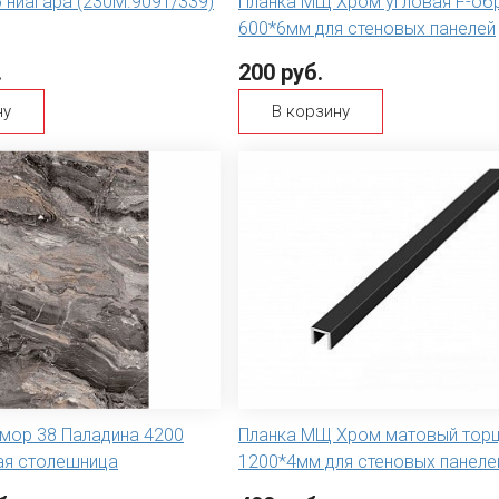
 ниагара (230М.909Т/339)
Планка МЩ Хром угловая F-об
600*6мм для стеновых панелей
.
200 руб.
ну
В корзину
мор 38 Паладина 4200
Планка МЩ Хром матовый тор
ая столешница
1200*4мм для стеновых панеле