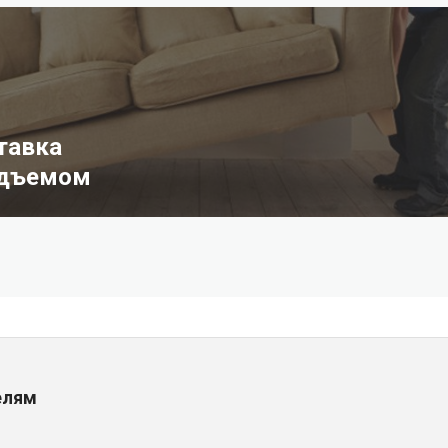
тавка
одъемом
елям