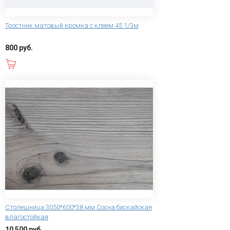
Тростник матовый кромка с клеем 45 1/3м
800 руб.
В корзину
Столешница 3050*600*38 мм Сосна бискайская
влагостойкая
10 500 руб.