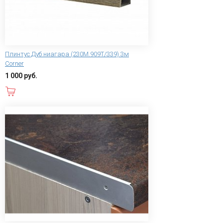
Плинтус Дуб ниагара (230М.909Т/339) 3м
Corner
1 000 руб.
В корзину