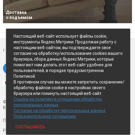
Доставка
с подъемом
Настоящий веб-сайт использует файлы cookie,
инструменты Яндекс.Метрики. Продолжая работу с
настоящим веб-сайтом, вы подтверждаете свое
г. Петропавловск-Камчатский,
ул Восточное-шоссе, д.5
согласие на обработку/использование cookies вашего
браузера, сбора данных Яндекс.Метрики, которые
помогают нам делать этот веб-сайт удобнее для
пользователей, в порядке предусмотренном
Политикой.
В противном случае вы можете запретить сохранение/
обработку файлов cookie в настройках своего
браузера или покинуть настоящий веб-сайт.
Ссылка на политику в отношении обработки
© Экспострой, 2026 г.
персональных данных
Все права защищены
Согласие на обработку персональных данных
Пользовательское соглашение
Письмо директору:
manager1@expopk.ru
СОГЛАШАЮСЬ
Разработка сайта —
студия ROImaster