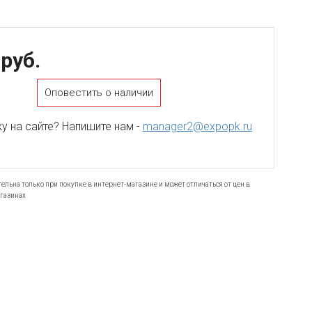
 руб.
Оповестить о наличии
 на сайте? Напишите нам -
manager2@expopk.ru
ельна только при покупке в интернет-магазине и может отличаться от цен в
газинах