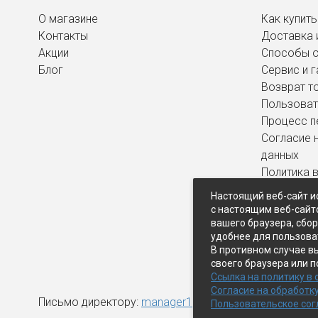
О магазине
Как купить
Контакты
Доставка 
Акции
Способы 
Блог
Сервис и г
Возврат т
Пользоват
Процесс п
Согласие 
данных
Политика 
персональ
Настоящий веб-сайт и
с настоящим веб-сайт
вашего браузера, сбо
удобнее для пользова
В противном случае в
своего браузера или п
Ссылка на политику в
Согласие на обработк
Письмо директору:
manager1@expopk.ru
Пользовательское со