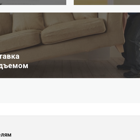
тавка
одъемом
елям