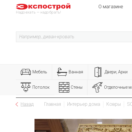
О магазине
Надо ехать — надо брать!
Мебель
Ванная
Двери, Арки
Потолок
Стены
Отделочные м
Назад
Главная
Интерьер дома
Ковры
S