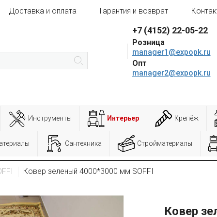
Доставка и оплата
Гарантия и возврат
Контак
+7 (4152) 22-05-22
Розница
manager1@expopk.ru
Опт
manager2@expopk.ru
Инструменты
Интерьер
Крепёж
атериалы
Сантехника
Стройматериалы
OFFI
Ковер зеленый 4000*3000 мм SOFFI
Ковер зе