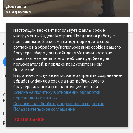
Доставка
с подъемом
Настоящий веб-сайт использует файлы cookie,
инструменты Яндекс.Метрики. Продолжая работу с
настоящим веб-сайтом, вы подтверждаете свое
г. Петропавловск-Камчатский,
ул Восточное-шоссе, д.5
согласие на обработку/использование cookies вашего
браузера, сбора данных Яндекс.Метрики, которые
помогают нам делать этот веб-сайт удобнее для
пользователей, в порядке предусмотренном
Политикой.
В противном случае вы можете запретить сохранение/
обработку файлов cookie в настройках своего
браузера или покинуть настоящий веб-сайт.
Ссылка на политику в отношении обработки
© Экспострой, 2026 г.
персональных данных
Все права защищены
Согласие на обработку персональных данных
Пользовательское соглашение
Письмо директору:
manager1@expopk.ru
СОГЛАШАЮСЬ
Разработка сайта —
студия ROImaster