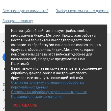
Сколько нужно ламината?
Выбор межкомнатных дверей
Возврат к списку
Настоящий веб-сайт использует файлы cookie,
инструменты Яндекс.Метрики. Продолжая работу с
настоящим веб-сайтом, вы подтверждаете свое
г. Петропавловск-Камчатский,
ул Восточное-шоссе, д.5
согласие на обработку/использование cookies вашего
браузера, сбора данных Яндекс.Метрики, которые
помогают нам делать этот веб-сайт удобнее для
пользователей, в порядке предусмотренном
Политикой.
В противном случае вы можете запретить сохранение/
обработку файлов cookie в настройках своего
браузера или покинуть настоящий веб-сайт.
Ссылка на политику в отношении обработки
© Экспострой, 2026 г.
персональных данных
Все права защищены
Согласие на обработку персональных данных
Пользовательское соглашение
Письмо директору:
manager1@expopk.ru
СОГЛАШАЮСЬ
Разработка сайта —
студия ROImaster