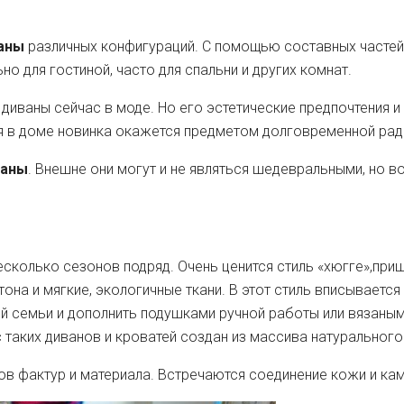
аны
различных конфигураций. С помощью составных часте
о для гостиной, часто для спальни и других комнат.
 диваны сейчас в моде. Но его эстетические предпочтения
я в доме новинка окажется предметом долговременной радо
ваны
. Внешне они могут и не являться шедевральными, но 
есколько сезонов подряд. Очень ценится стиль «хюгге»,приш
она и мягкие, экологичные ткани. В этот стиль вписывается
ей семьи и дополнить подушками ручной работы или вязаны
 таких диванов и кроватей создан из массива натурального
 фактур и материала. Встречаются соединение кожи и камн