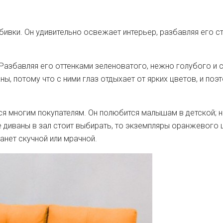
бивки. Он удивительно освежает интерьер, разбавляя его с
. Разбавляя его оттенками зеленоватого, нежно голубого 
ы, потому что с ними глаз отдыхает от ярких цветов, и поэ
я многим покупателям. Он полюбится малышам в детской; на
е диваны в зал стоит выбирать, то экземпляры оранжевого 
анет скучной или мрачной.