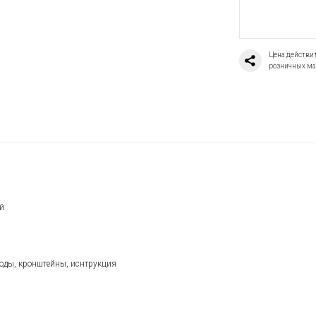
Цена действит
розничных ма
й
воды, кронштейны, иснтрукция