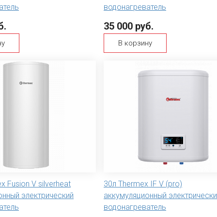
атель
водонагреватель
б.
35 000 руб.
ну
В корзину
 Fusion V silverheat
30л Thermex IF V (pro)
онный электрический
аккумуляционный электрически
атель
водонагреватель