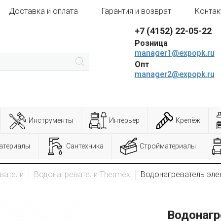
Доставка и оплата
Гарантия и возврат
Контак
+7 (4152) 22-05-22
Розница
manager1@expopk.ru
Опт
manager2@expopk.ru
Инструменты
Интерьер
Крепёж
атериалы
Сантехника
Стройматериалы
ватели
Водонагреватели Thermex
Водонагреватель эле
Водонагр