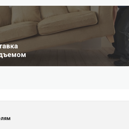
тавка
одъемом
елям