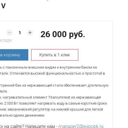
 V
26 000 руб.
складе
ь
в корзину
Купить в 1 клик
ь с лаконичным внешним видом и внутренним баком из
али. Отличается высокой функциональностью и простотой в
утренний бак из нержавеющей стали обеспечивает длительную
теля.
: нагревательный элемент TitaniumHeat из нержавеющей
 2 000 Вт позволяет нагревать воду в самые короткие сроки.
ение: механический регулятор на нижней крышке для легкой
квально одним движением.
 на сайте? Напишите нам -
manager2@expopk.ru