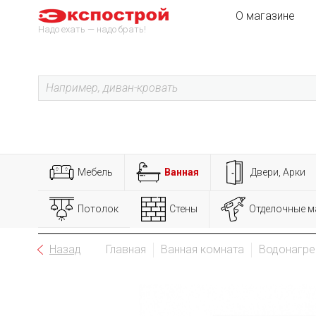
О магазине
Надо ехать — надо брать!
Мебель
Ванная
Двери, Арки
Потолок
Стены
Отделочные м
Назад
Главная
Ванная комната
Водонагре