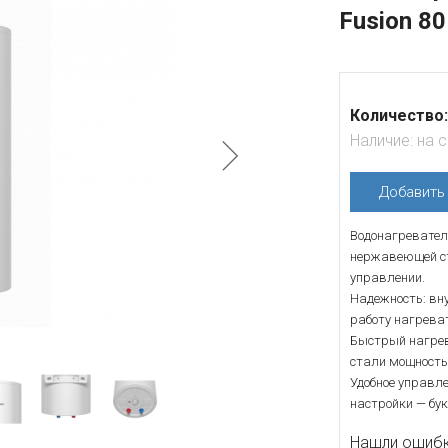
Fusion 80
Количество:
Наличие:
на 
Добавит
Водонагревател
нержавеющей ст
управлении.
Надежность: вн
работу нагрева
Быстрый нагрев
стали мощностью
Удобное управл
настройки — бу
Нашли ошибку