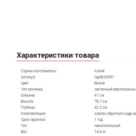
Характеристики товара
Страна изготовитель:
Китай
Артикул:
ЭдЭБ00397
Цвет:
белый
Тип монтажа:
настенный/вертикальны
Ширина:
41 см
Высота:
78,7 см
Глубина:
42,5 см
Комплектация:
клапан обратного ходы 
Срок гарантии:
1 год
Тип:
накопительный
Вес:
14,4 кг