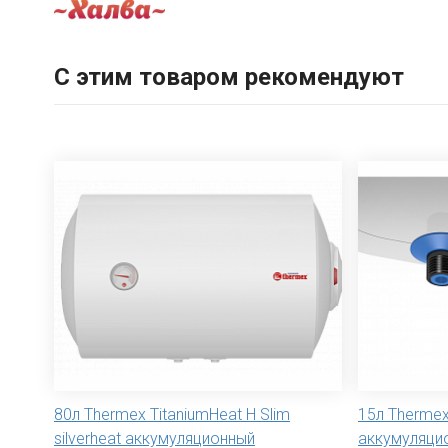
С этим товаром рекомендуют
80л Thermex TitaniumHeat H Slim
15л Thermex 
silverheat аккумуляционный
аккумуляци