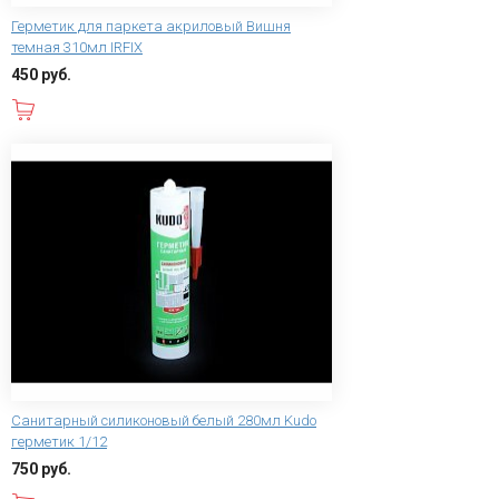
Герметик для паркета акриловый Вишня
темная 310мл IRFIX
450 руб.
В корзину
Санитарный силиконовый белый 280мл Kudo
герметик 1/12
750 руб.