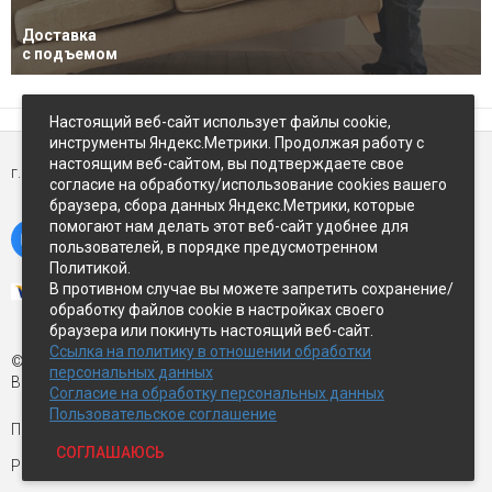
Доставка
с подъемом
Настоящий веб-сайт использует файлы cookie,
инструменты Яндекс.Метрики. Продолжая работу с
настоящим веб-сайтом, вы подтверждаете свое
г. Петропавловск-Камчатский,
ул Восточное-шоссе, д.5
согласие на обработку/использование cookies вашего
браузера, сбора данных Яндекс.Метрики, которые
помогают нам делать этот веб-сайт удобнее для
пользователей, в порядке предусмотренном
Политикой.
В противном случае вы можете запретить сохранение/
обработку файлов cookie в настройках своего
браузера или покинуть настоящий веб-сайт.
Ссылка на политику в отношении обработки
© Экспострой, 2026 г.
персональных данных
Все права защищены
Согласие на обработку персональных данных
Пользовательское соглашение
Письмо директору:
manager1@expopk.ru
СОГЛАШАЮСЬ
Разработка сайта —
студия ROImaster