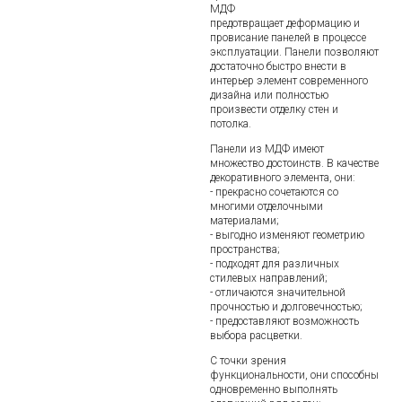
МДФ
предотвращает деформацию и
провисание панелей в процессе
эксплуатации. Панели позволяют
достаточно быстро внести в
интерьер элемент современного
дизайна или полностью
произвести отделку стен и
потолка.
Панели из МДФ имеют
множество достоинств. В качестве
декоративного элемента, они:
- прекрасно сочетаются со
многими отделочными
материалами;
- выгодно изменяют геометрию
пространства;
- подходят для различных
стилевых направлений;
- отличаются значительной
прочностью и долговечностью;
- предоставляют возможность
выбора расцветки.
С точки зрения
функциональности, они способны
одновременно выполнять