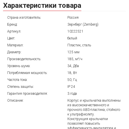
Характеристики товара
Страна изготовитель:
Россия
Бренд:
Зернберг (Zernberg)
Артикул:
10222521
Цвет:
белый
Материал:
Пластик, сталь
Диаметр:
125 мм
Производительность:
185, м³/ч
Уровень шума:
34, Дба
Потребляемая мощность:
18, Вт
Частота тока:
50, Гц
Степень защиты:
IP 24
Гарантия производителя:
3 года
Описание:
Корпус и крыльчатка выполнены
из высококачественного и
прочного ABS-пластика, стойкого
к ультрафиолету.
Конструкция крыльчатки
позволяет повысить
эффективность вентилятора и