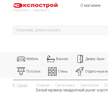
О магазине
Надо ехать — надо брать!
Мебель
Ванная
Двери, Арки
Потолок
Стены
Отделочные м
Назад
Главная
Сантехника
Смесители
См
Белый мрамор квадратный рычаг коротк