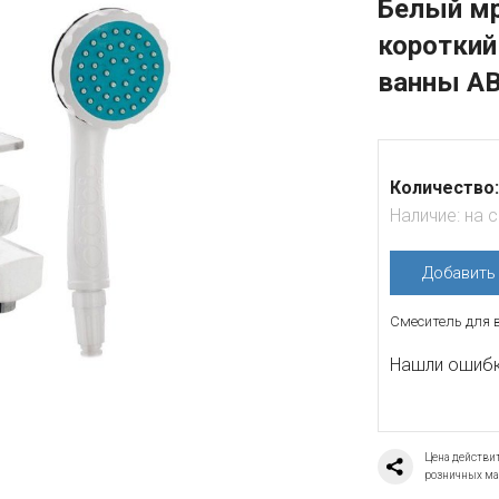
Белый м
короткий
ванны АВ
Количество:
Наличие:
на 
Добавит
Смеситель для 
Нашли ошибку
Цена действит
розничных ма