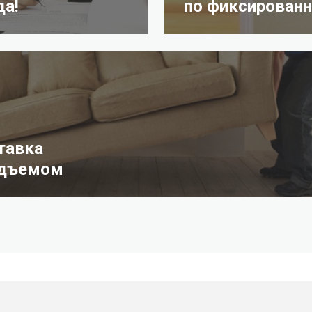
да!
по фиксированн
тавка
одъемом