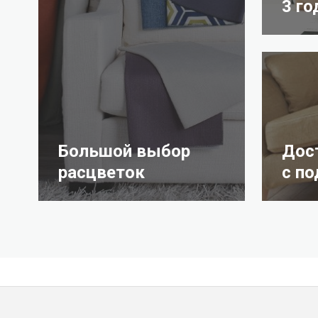
3 го
Большой выбор
Дос
расцветок
с п