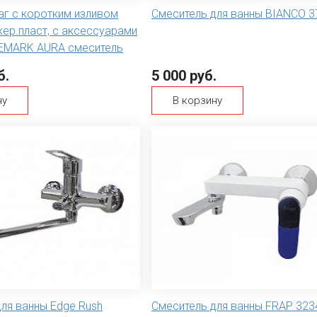
аг с коротким изливом
Смеситель для ванны BIANCO 3
кер.пласт, с аксессуарами
LEMARK AURA смеситель
б.
5 000 руб.
ну
В корзину
ля ванны Edge Rush
Смеситель для ванны FRAP 323