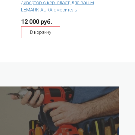
дивертор с кер. пласт, для ванны
LEMARK AURA смеситель
12 000 руб.
В корзину