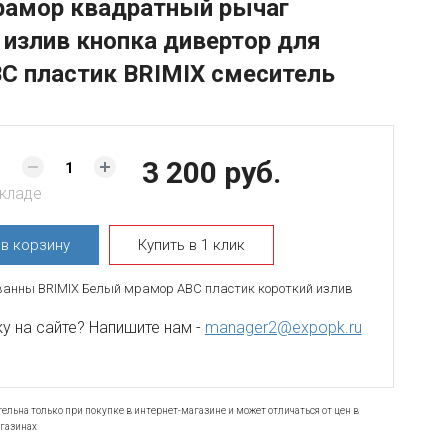
рамор квадратный рычаг
 излив кнопка дивертор для
С пластик BRIMIX смеситель
3 200 руб.
складе
ь
в корзину
Купить в 1 клик
ванны BRIMIX Белый мрамор АВС пластик короткий излив
 на сайте? Напишите нам -
manager2@expopk.ru
ельна только при покупке в интернет-магазине и может отличаться от цен в
газинах