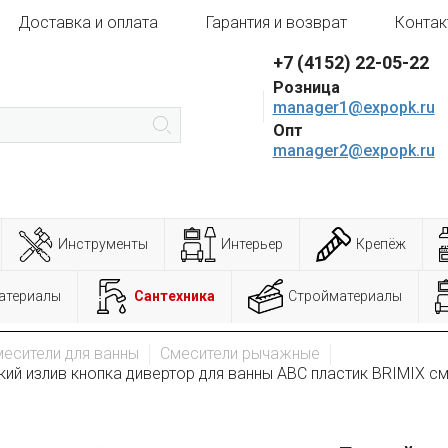
Доставка и оплата
Гарантия и возврат
Контак
+7 (4152) 22-05-22
Розница
manager1@expopk.ru
Опт
manager2@expopk.ru
Инструменты
Интерьер
Крепёж
атериалы
Сантехника
Стройматериалы
есители для ванны
Смесители рычажные
ий излив кнопка дивертор для ванны АВС пластик BRIMIX с