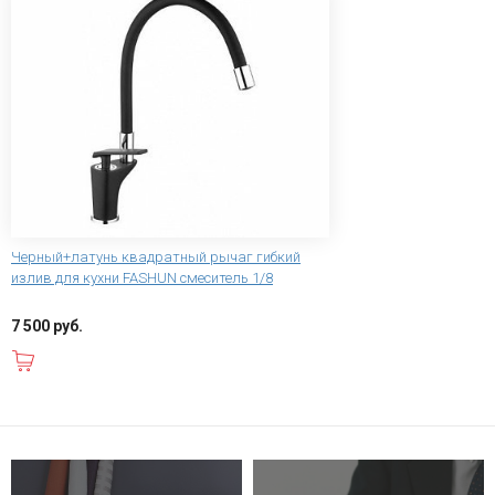
Черный+латунь квадратный рычаг гибкий
излив для кухни FASHUN смеситель 1/8
7 500 руб.
В корзину