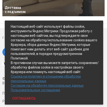
Доставка
с подъемом
Настоящий веб-сайт использует файлы cookie,
инструменты Яндекс.Метрики. Продолжая работу с
настоящим веб-сайтом, вы подтверждаете свое
г. Петропавловск-Камчатский,
ул Восточное-шоссе, д.5
согласие на обработку/использование cookies вашего
браузера, сбора данных Яндекс.Метрики, которые
помогают нам делать этот веб-сайт удобнее для
пользователей, в порядке предусмотренном
Политикой.
В противном случае вы можете запретить сохранение/
обработку файлов cookie в настройках своего
браузера или покинуть настоящий веб-сайт.
Ссылка на политику в отношении обработки
© Экспострой, 2026 г.
персональных данных
Все права защищены
Согласие на обработку персональных данных
Пользовательское соглашение
Письмо директору:
manager1@expopk.ru
СОГЛАШАЮСЬ
Разработка сайта —
студия ROImaster