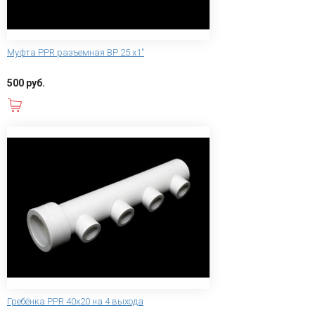
Муфта PPR разъемная ВР 25 х1"
500 руб.
В корзину
Гребёнка PPR 40x20 на 4 выхода