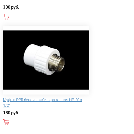
300 руб.
В корзину
Муфта PPR белая комбинированная НР 20 х
1/2"
180 руб.
В корзину